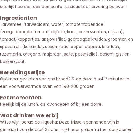
uiterlijk hoe dan ook een echte Luscious Loaf ervaring beleven!
Ingredienten
Tarwemeel, tarwebloem, water, tomatentapenade
(zongedroogde tomaat, olijfolie, kaas, cashewnoten, olijven),
tomaat, kappertjes, ansjovisfilet, gedroogde kruiden, groenten en
specerijen (koriander, sesamzaad, peper, paprika, knoflook,
rozemarijn, oregano, majoraan, salie, peterselie), desem, gist en
bakkerszout,
Bereidingswijze
Optimaal genieten van ons brood? Stop deze 5 tot 7 minuten in
een voorverwarmde oven van 190-200 graden.
Eet momenten
Heerlijk bij de lunch, als avondeten of bij een borrel.
Wat drinken we erbij
Witte wijn, Baraõ de Fiqueira: Deze frisse, spannende wijn is
gemaakt van de druif Siria en ruikt naar grapefruit en abrikoos en