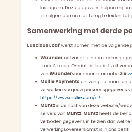
Instagram. Deze gegevens helpen mij om 
zijn algemeen en niet terug te leiden tot 
Samenwerking met derde pa
Luscious Loaf
werkt samen met de volgende pa
Wuunder
ontvangt je naam, adresgegeve
track & trace. Omdat dit bedrijf zelf vera
van
Wuunder
voor meer informatie
zie
w
Mollie Payments
ontvangt je naam en adr
verwerken van jouw persoonsgegevens verw
https://www.mollie.com/nl/
Muntz
is de host van deze website/webwin
servers van
Muntz
.
Muntz
heeft de benod
verboden gegevens in te zien dan wel te ve
verwerkingsovereenkomst is in ons bezit.