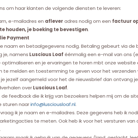
s om haar klanten de volgende diensten te leveren:
aam, e-mailadres en
aflever
adres nodig om een
factuur op
te houden, je boeking te bevestigen
.
lie Payment
 je naam en betaalgegevens nodig. Betaling gebeurt via de
g je, namens
Luscious Loaf
éénmalig een e-mail van ons (e
 optimaliseren en je ervaringen te horen mbt onze website 
 aan te melden en toestemming te geven voor het verzenden v
je jezelf aangemeld voor het de nieuwsbrief dan ontvang 
dverhalen over
Luscious Loaf
.
de feedback die ik krijg van bezoekers helpen mij om de sit
e sturen naar
info@lusciousloaf.nl
.
g, vraag ik je naam en e-mailadres. Deze gegevens heb ik nodi
ketingacties te meten. Ook heb ik voor het versturen van d
.
ram maak ik gebruik van de gegevens (land, geslacht, leefti