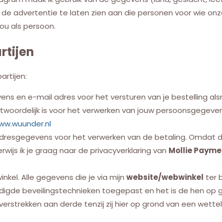
de advertentie te laten zien aan die personen voor wie onz
jou als persoon.
rtijen
rtijen:
ns en e-mail adres voor het versturen van je bestelling a
ntwoordelijk is voor het verwerken van jouw persoonsgegevens
ww.wuunder.nl
esgegevens voor het verwerken van de betaling. Omdat dit b
ijs ik je graag naar de privacyverklaring van
Mollie Payme
kel. Alle gegevens die je via mijn
website/webwinkel
ter 
igde beveilingstechnieken toegepast en het is de hen op
rstrekken aan derde tenzij zij hier op grond van een wetteli