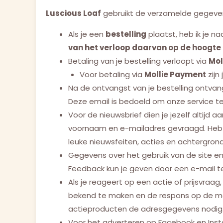
Luscious Loaf
gebruikt de verzamelde gegeven
Als je een
bestelling
plaatst, heb ik je n
van het verloop daarvan op de hoogte 
Betaling van je bestelling verloopt via
Mol
Voor betaling via
Mollie Payment
zijn
Na de ontvangst van je bestelling ontvan
Deze email is bedoeld om onze service te
Voor de nieuwsbrief dien je jezelf altijd
voornaam en e-mailadres gevraagd. Heb 
leuke nieuwsfeiten, acties en achtergron
Gegevens over het gebruik van de site en 
Feedback kun je geven door een e-mail t
Als je reageert op een actie of prijsvraa
bekend te maken en de respons op de mar
actieproducten de adresgegevens nodig
Voor het adverteren op Facebook en Instag